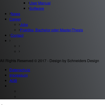
User Manual
Software
News
Career
Jobs
Praktika, Bachelor oder Master-Thesis
Contact
All Rights Reserved © 2017 - Design by Schneiders Design
Datenschutz
Impressum
AGB