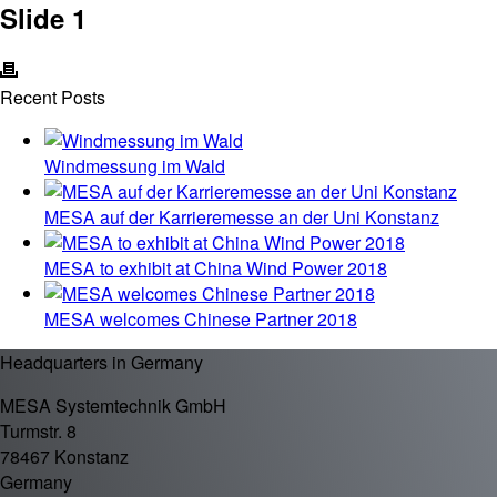
Slide 1
Recent Posts
Windmessung im Wald
MESA auf der Karrieremesse an der Uni Konstanz
MESA to exhibit at China Wind Power 2018
MESA welcomes Chinese Partner 2018
Headquarters in Germany
MESA Systemtechnik GmbH
Turmstr. 8
78467 Konstanz
Germany