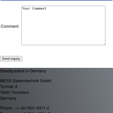
Comment:
Headquarters in Germany
MESA Systemtechnik GmbH
Turmstr. 8
78467 Konstanz
Germany
Phone: ++ 49-7531-9371-0