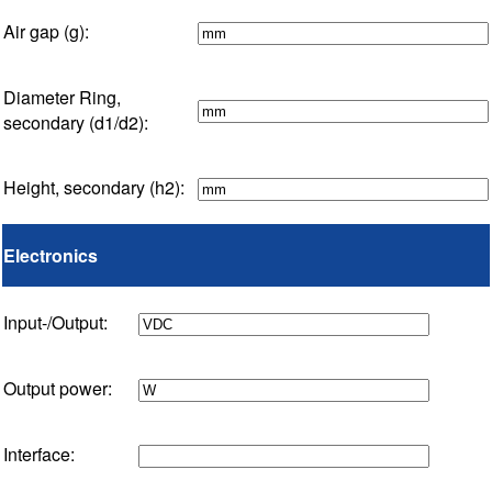
Air gap (g):
Diameter Ring,
secondary (d1/d2):
Height, secondary (h2):
Electronics
Input-/Output:
Output power:
Interface: