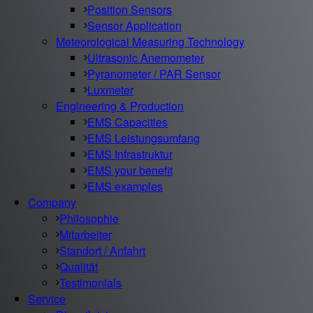
Position Sensors
Sensor Application
Meteorological Measuring Technology
Ultrasonic Anemometer
Pyranometer / PAR Sensor
Luxmeter
Engineering & Production
EMS Capacities
EMS Leistungsumfang
EMS Infrastruktur
EMS your benefit
EMS examples
Company
Philosophie
Mitarbeiter
Standort / Anfahrt
Qualität
Testimonials
Service