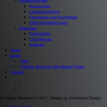
Dienstleistungen
Auswuchten
Laserbeschriftung
Temperatur und Feuchtetest
EMS Dienstleistungen
Download
Datenblätter
User Manual
Software
News
Career
Jobs
Praktika, Bachelor oder Master-Thesis
Contact
All Rights Reserved © 2017 - Design by Schneiders Design