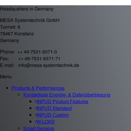
Headquarters in Germany
MESA Systemtechnik GmbH
Turmstr. 8
78467 Konstanz
Germany
Phone: ++ 49-7531-9371-0
Fax: ++ 49-7531-9371-71
E-mail: info@mesa-systemtechnik.de
Menu
Products & Performances
Kontaktlose Energie- & Datenübertragung
INPUD Product Features
INPUD Standard
INPUD Custom
W-LOAD
Smart Sensors